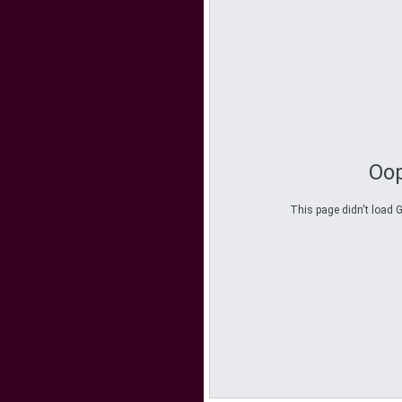
Oop
This page didn't load G